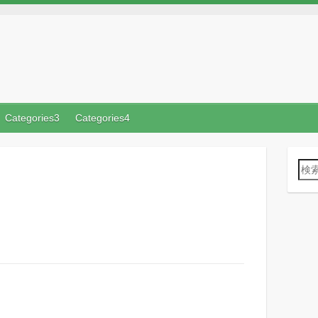
Categories3
Categories4
検
索
: