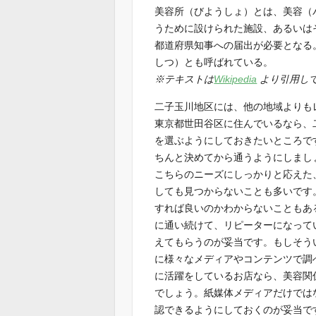
美容所（びようしょ）とは、美容（
うために設けられた施設、あるいは
都道府県知事への届出が必要となる
しつ）とも呼ばれている。
※テキストは
Wikipedia
より引用し
二子玉川地区には、他の地域よりも
東京都世田谷区に住んでいるなら、
を選ぶようにしておきたいところで
ちんと決めてから通うようにしまし
こちらのニーズにしっかりと応えた
しても見つからないことも多いです
すれば良いのかわからないこともあ
に通い続けて、リピーターになって
えてもらうのが妥当です。もしそう
に様々なメディアやコンテンツで調
に活躍をしているお店なら、美容関
でしょう。紙媒体メディアだけでは
認できるようにしておくのが妥当で