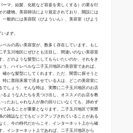
パーマ、結髪、化粧など容姿を美しくする）の業を行
その建物。美容師法により規定されており、開設には
。一般的には美容院（びよういん）、美容室（びよう
ています。
レベルの高い美容室が、数多く存在しています。もし
二子玉川地区にぜひとも注目し、間違いのない美容室
す。どのような髪型にしてもらいたいのか、それをき
ょう。ハイレベルな二子玉川地区の美容室であれば、
、確かな髪型にしてくれます。ただ、闇雲に探そうと
。特に普段床屋で済ませている人は、どこの美容室に
るでしょう。そんな時は、実際に二子玉川地区のお店
いるような人たちを見つけ出し、オススメのお店を教
いったおしゃれな人が身の回りにいなくても、諦めず
べてみることが重要となります。二子玉川地区で実際
係の雑誌などでもピックアップされていることがある
なく、今の時代だからこそ、インターネット上から確
す。インターネット上であれば、二子玉川地区から